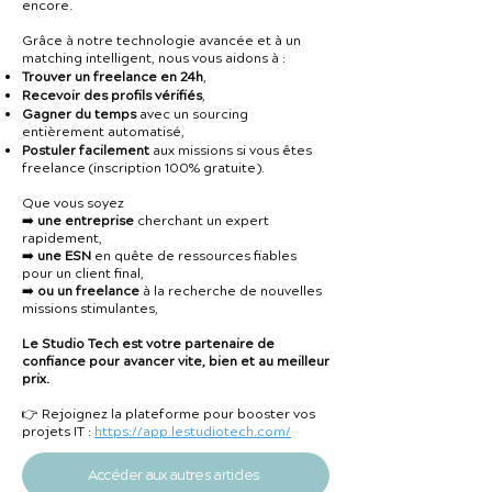
encore.
Grâce à notre technologie avancée et à un
matching intelligent, nous vous aidons à :
Trouver un freelance en 24h
,
Recevoir des profils vérifiés
,
Gagner du temps
avec un sourcing
entièrement automatisé,
Postuler facilement
aux missions si vous êtes
freelance (inscription 100% gratuite).
Que vous soyez
➡️
une entreprise
cherchant un expert
rapidement,
➡️
une ESN
en quête de ressources fiables
pour un client final,
➡️
ou un freelance
à la recherche de nouvelles
missions stimulantes,
Le Studio Tech est votre partenaire de
confiance pour avancer vite, bien et au meilleur
prix.
👉 Rejoignez la plateforme pour booster vos
projets IT :
https://app.lestudiotech.com/
Accéder aux autres articles