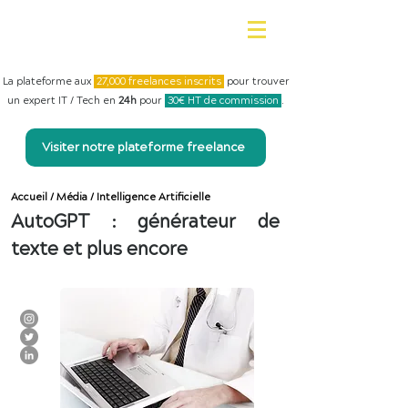
La plateforme aux
27,000 freelances inscrits
pour trouver
un expert IT / Tech en
24h
pour
30€ HT de commission
.
Visiter notre plateforme freelance
Accueil
/
Média
/
Intelligence Artificielle
AutoGPT : générateur de
texte et plus encore