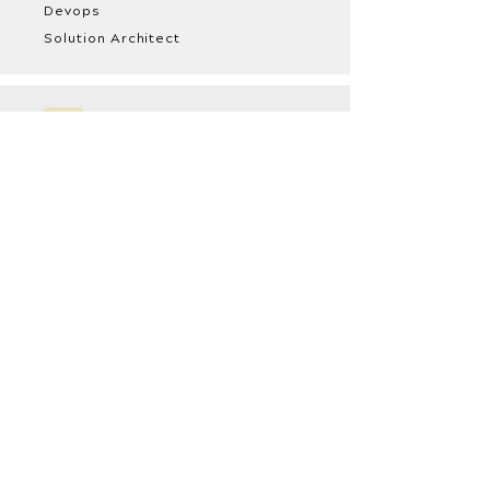
Devops
Solution Architect
Produit
Product Manager
Product Owner
Product Designer
UX / UI Designer
Scrum Master
Coach Agile /
Formateur
Data
Data Engineer
Data Scientist