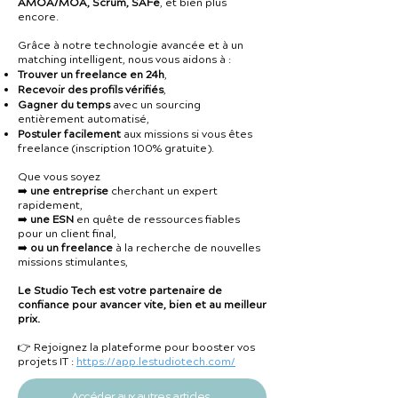
AMOA/MOA, Scrum, SAFe
, et bien plus
encore.
Grâce à notre technologie avancée et à un
matching intelligent, nous vous aidons à :
Trouver un freelance en 24h
,
Recevoir des profils vérifiés
,
Gagner du temps
avec un sourcing
entièrement automatisé,
Postuler facilement
aux missions si vous êtes
freelance (inscription 100% gratuite).
Que vous soyez
➡️
une entreprise
cherchant un expert
rapidement,
➡️
une ESN
en quête de ressources fiables
pour un client final,
➡️
ou un freelance
à la recherche de nouvelles
missions stimulantes,
Le Studio Tech est votre partenaire de
confiance pour avancer vite, bien et au meilleur
prix.
👉 Rejoignez la plateforme pour booster vos
projets IT :
https://app.lestudiotech.com/
Accéder aux autres articles