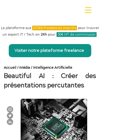
La plateforme aux
27,000 freelances inscrits
pour trouver
un expert IT / Tech en
24h
pour
30€ HT de commission
.
Visiter notre plateforme freelance
Accueil
/
Média
/
Intelligence Artificielle
Beautiful AI : Créer des
présentations percutantes