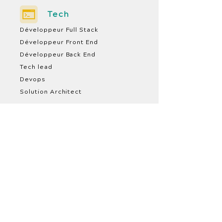
Tech
Développeur Full Stack
Développeur Front End
Développeur Back End
Tech lead
Devops
Solution Architect
Produit
Product Manager
Product Owner
Product Designer
UX / UI Designer
Scrum Master
Coach Agile /