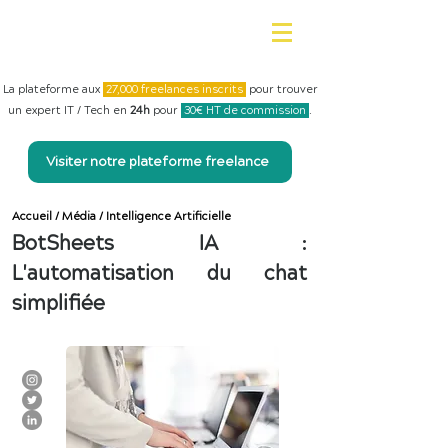
La plateforme aux
27,000 freelances inscrits
pour trouver
un expert IT / Tech en
24h
pour
30€ HT de commission
.
Visiter notre plateforme freelance
Accueil
/
Média
/
Intelligence Artificielle
BotSheets IA :
L'automatisation du chat
simplifiée