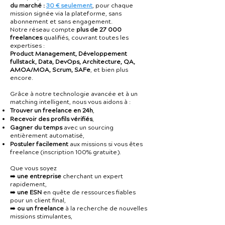
du marché :
30 € seulement
, pour chaque
mission signée via la plateforme, sans
abonnement et sans engagement.
Notre réseau compte
plus de 27 000
freelances
qualifiés, couvrant toutes les
expertises :
Product Management, Développement
fullstack, Data, DevOps, Architecture, QA,
AMOA/MOA, Scrum, SAFe
, et bien plus
encore.
Grâce à notre technologie avancée et à un
matching intelligent, nous vous aidons à :
Trouver un freelance en 24h
,
Recevoir des profils vérifiés
,
Gagner du temps
avec un sourcing
entièrement automatisé,
Postuler facilement
aux missions si vous êtes
freelance (inscription 100% gratuite).
Que vous soyez
➡️
une entreprise
cherchant un expert
rapidement,
➡️
une ESN
en quête de ressources fiables
pour un client final,
➡️
ou un freelance
à la recherche de nouvelles
missions stimulantes,