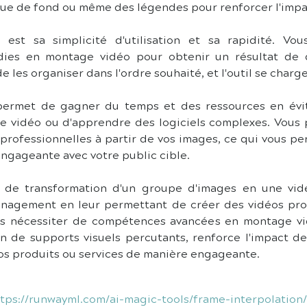
sique de fond ou même des légendes pour renforcer l'imp
 est sa simplicité d'utilisation et sa rapidité. Vo
ies en montage vidéo pour obtenir un résultat de qua
e les organiser dans l'ordre souhaité, et l'outil se charg
 permet de gagner du temps et des ressources en évit
e vidéo ou d'apprendre des logiciels complexes. Vous 
 professionnelles à partir de vos images, ce qui vous 
engageante avec votre public cible.
il de transformation d'un groupe d'images en une vidéo
agement en leur permettant de créer des vidéos profe
ans nécessiter de compétences avancées en montage vid
ion de supports visuels percutants, renforce l'impact d
os produits ou services de manière engageante.
tps://runwayml.com/ai-magic-tools/frame-interpolation/