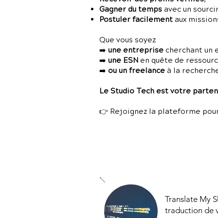
Gagner du temps
avec un sourci
Postuler facilement
aux missions
Que vous soyez
➡️
une entreprise
cherchant un 
➡️
une ESN
en quête de ressources
➡️
ou un freelance
à la recherch
Le Studio Tech est votre partena
👉 Rejoignez la plateforme pour
Translate My Sh
traduction de