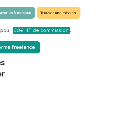
uver un freelance
Trouver une mission
pour
30€ HT de commission
.
forme freelance
es
er