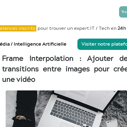
Tro
NTREPRISES
ESN
Blog
Contact
elances inscrits
pour trouver un expert IT / Tech en
24h
édia
/
Intelligence Artificielle
Visiter notre plate
Frame Interpolation : Ajouter d
transitions entre images pour cré
une vidéo