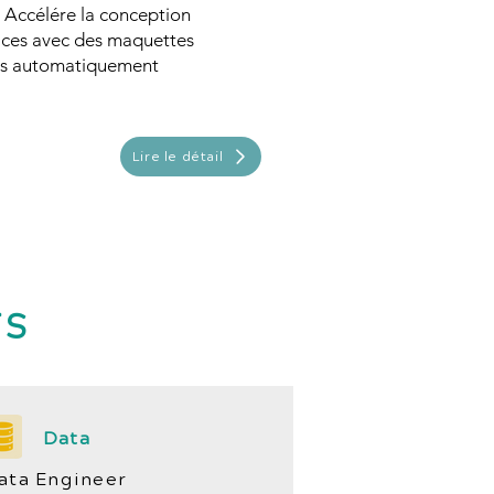
: Accélére la conception
faces avec des maquettes
s automatiquement
Lire le détail
TS
Data
ata Engineer