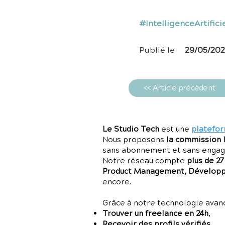
#IntelligenceArtific
Publié le
29/05/20
<< Article précédent
Le Studio Tech
est une
platefor
Nous proposons
la commission 
sans abonnement et sans enga
Notre réseau compte
plus de 2
Product Management, Développe
encore.
Grâce à notre technologie avancé
Trouver un freelance en 24h
,
Recevoir des profils vérifiés
,