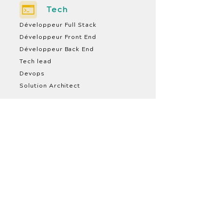
Tech
Développeur Full Stack
Développeur Front End
Développeur Back End
Tech lead
Devops
Solution Architect
Produit
Product Manager
Product Owner
Product Designer
UX / UI Designer
Scrum Master
Coach Agile /
Formateur