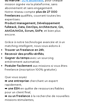
du marché :
30 € seulement
, pour chaque
mission signée via la plateforme, sans
abonnement et sans engagement.
Notre réseau compte
plus de 27 000
freelances
qualifiés, couvrant toutes les
expertises :
Product Management, Développement
fullstack, Data, DevOps, Architecture, QA,
AMOA/MOA, Scrum, SAFe
, et bien plus
encore.
Grâce à notre technologie avancée et à un
matching intelligent, nous vous aidons à :
Trouver un freelance en 24h
,
Recevoir des profils vérifiés
,
Gagner du temps
avec un sourcing
entièrement automatisé,
Postuler facilement
aux missions si vous êtes
freelance (inscription 100% gratuite).
Que vous soyez
➡️
une entreprise
cherchant un expert
rapidement,
➡️
une ESN
en quête de ressources fiables
pour un client final,
➡️
ou un freelance
à la recherche de nouvelles
missions stimulantes,