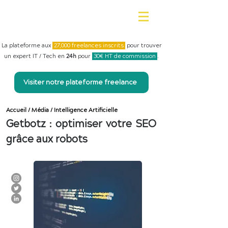
La plateforme aux
27,000 freelances inscrits
pour trouver
un expert IT / Tech en
24h
pour
30€ HT de commission
.
Visiter notre plateforme freelance
Accueil
/
Média
/
Intelligence Artificielle
Getbotz : optimiser votre SEO
grâce aux robots