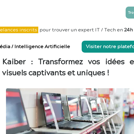
Tro
NTREPRISES
ESN
Blog
Contact
elances inscrits
pour trouver un expert IT / Tech en
24h
édia
/
Intelligence Artificielle
Visiter notre plate
Kaiber : Transformez vos idées 
visuels captivants et uniques !