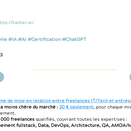
tps://kaiber.ai/
ielle #IA #AI #Certification #ChatGPT
23
me de mise en relation entre freelances IT/Tech et entrep
la moins chère du marché :
30 € seulement
, pour chaque mi
gement.
7 000 freelances
qualifiés, couvrant toutes les expertises :
ment fullstack, Data, DevOps, Architecture, QA, AMOA/