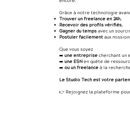
encore.
Grâce à notre technologie avancé
Trouver un freelance en 24h
,
Recevoir des profils vérifiés
,
Gagner du temps
avec un sourci
Postuler facilement
aux missions
Que vous soyez
➡️
une entreprise
cherchant un 
➡️
une ESN
en quête de ressources
➡️
ou un freelance
à la recherch
Le Studio Tech est votre partena
👉 Rejoignez la plateforme pour