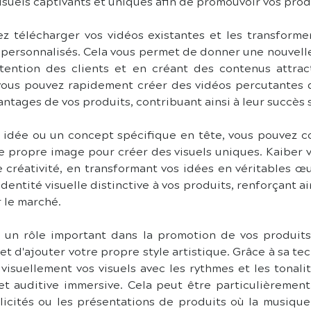
isuels captivants et uniques afin de promouvoir vos prod
z télécharger vos vidéos existantes et les transformer
personnalisés. Cela vous permet de donner une nouvelle 
ttention des clients et en créant des contenus attrac
vous pouvez rapidement créer des vidéos percutantes q
antages de vos produits, contribuant ainsi à leur succès 
e idée ou un concept spécifique en tête, vous pouvez 
 propre image pour créer des visuels uniques. Kaiber vou
e créativité, en transformant vos idées en véritables œuv
dentité visuelle distinctive à vos produits, renforçant a
r le marché.
e un rôle important dans la promotion de vos produits
t d'ajouter votre propre style artistique. Grâce à sa tec
 visuellement vos visuels avec les rythmes et les tonali
et auditive immersive. Cela peut être particulièrement 
licités ou les présentations de produits où la musique 