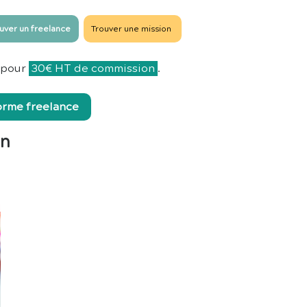
uver un freelance
Trouver une mission
pour
30€ HT de commission
.
forme freelance
en