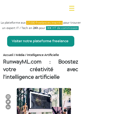
La plateforme aux
27,000 freelances inscrits
pour trouver
un expert IT / Tech en
24h
pour
30€ HT de commission
.
Visiter notre plateforme freelance
Accueil
/
Média
/
Intelligence Artificielle
RunwayML.com : Boostez
votre créativité avec
l'intelligence artificielle