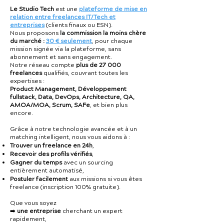
Le Studio Tech
est une
plateforme de mise en
relation entre freelances IT/Tech et
entreprises
(clients finaux ou ESN).
Nous proposons
la commission la moins chère
du marché :
30 € seulement
, pour chaque
mission signée via la plateforme, sans
abonnement et sans engagement.
Notre réseau compte
plus de 27 000
freelances
qualifiés, couvrant toutes les
expertises :
Product Management, Développement
fullstack, Data, DevOps, Architecture, QA,
AMOA/MOA, Scrum, SAFe
, et bien plus
encore.
Grâce à notre technologie avancée et à un
matching intelligent, nous vous aidons à :
Trouver un freelance en 24h
,
Recevoir des profils vérifiés
,
Gagner du temps
avec un sourcing
entièrement automatisé,
Postuler facilement
aux missions si vous êtes
freelance (inscription 100% gratuite).
Que vous soyez
➡️
une entreprise
cherchant un expert
rapidement,