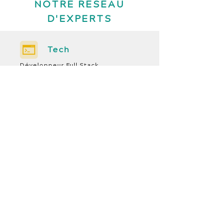
NOTRE RESEAU
D'EXPERTS
Tech
Développeur Full Stack
Développeur Front End
Développeur Back End
Tech lead
Devops
Solution Architect
Produit
Product Manager
Product Owner
Product Designer
UX / UI Designer