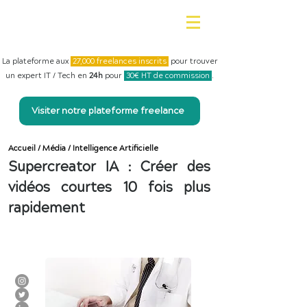
La plateforme aux
27,000 freelances inscrits
pour trouver
un expert IT / Tech en
24h
pour
30€ HT de commission
.
Visiter notre plateforme freelance
Accueil
/
Média
/
Intelligence Artificielle
Supercreator IA : Créer des
vidéos courtes 10 fois plus
rapidement