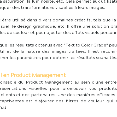
la saturation, la luminosité, etc. Cela permet aux utilisa
iquer des transformations visuelles à leurs images.
être utilisé dans divers domaines créatifs, tels que la 
uel, le design graphique, etc. Il offre une solution pr
des de couleur et pour ajouter des effets visuels personn
que les résultats obtenus avec "Text to Color Grade" peuv
tif et de la nature des images traitées. Il est recomm
ner les paramètres pour obtenir les résultats souhaités
til en Product Management
onsable du Product Management au sein d'une entrepr
ésentations visuelles pour promouvoir vos produit
lients et des partenaires. Une des manières efficaces d'
aptivantes est d'ajouter des filtres de couleur qui r
nus.