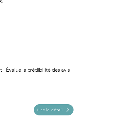
x.
 : Évalue la crédibilité des avis
Lire le détail