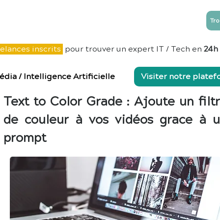
Tro
NTREPRISES
ESN
Blog
Contact
elances inscrits
pour trouver un expert IT / Tech en
24h
édia
/
Intelligence Artificielle
Visiter notre plate
Text to Color Grade : Ajoute un filt
de couleur à vos vidéos grace à 
prompt