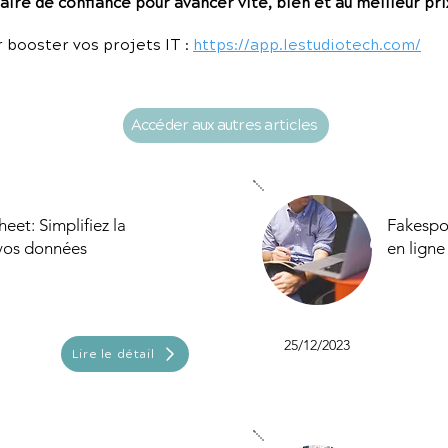
ire de confiance pour avancer vite, bien et au meilleur pri
 booster vos projets IT :
https://app.lestudiotech.com/
Accéder aux autres articles
eet: Simplifiez la
Fakespot
 vos données
en ligne
25/12/2023
Lire le détail