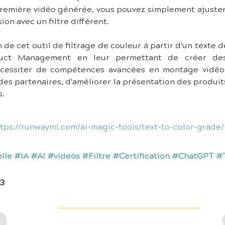
première vidéo générée, vous pouvez simplement ajuster v
on avec un filtre différent.
n de cet outil de filtrage de couleur à partir d'un texte des
ct Management en leur permettant de créer des v
écessiter de compétences avancées en montage vidéo.
 des partenaires, d'améliorer la présentation des produits
s.
tps://runwayml.com/ai-magic-tools/text-to-color-grade/
ielle #IA #AI #videos #Filtre #Certification #ChatGPT 
23