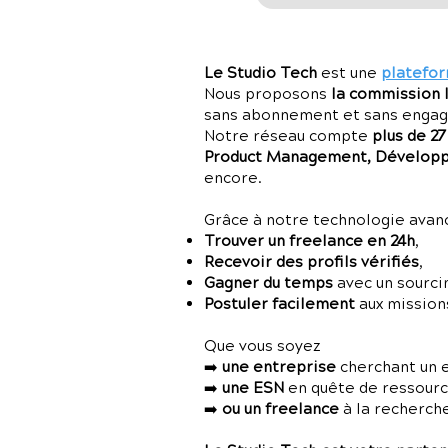
Le Studio Tech
est une
platefor
Nous proposons
la commission 
sans abonnement et sans enga
Notre réseau compte
plus de 2
Product Management, Développe
encore.
Grâce à notre technologie avancé
Trouver un freelance en 24h
,
Recevoir des profils vérifiés
,
Gagner du temps
avec un sourci
Postuler facilement
aux missions
Que vous soyez
➡️
une entreprise
cherchant un 
➡️
une ESN
en quête de ressources
➡️
ou un freelance
à la recherch