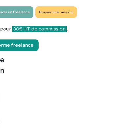
uver un freelance
Trouver une mission
pour
30€ HT de commission
.
forme freelance
re
un