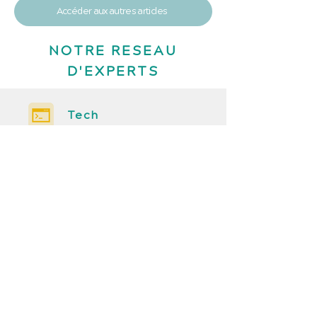
Accéder aux autres articles
NOTRE RESEAU
D'EXPERTS
Tech
Développeur Full Stack
Développeur Front End
Développeur Back End
Tech lead
Devops
Solution Architect
Produit
Product Manager