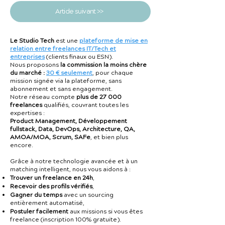
Article suivant >>
Le Studio Tech
est une
plateforme de mise en
relation entre freelances IT/Tech et
entreprises
(clients finaux ou ESN).
Nous proposons
la commission la moins chère
du marché :
30 € seulement
, pour chaque
mission signée via la plateforme, sans
abonnement et sans engagement.
Notre réseau compte
plus de 27 000
freelances
qualifiés, couvrant toutes les
expertises :
Product Management, Développement
fullstack, Data, DevOps, Architecture, QA,
AMOA/MOA, Scrum, SAFe
, et bien plus
encore.
Grâce à notre technologie avancée et à un
matching intelligent, nous vous aidons à :
Trouver un freelance en 24h
,
Recevoir des profils vérifiés
,
Gagner du temps
avec un sourcing
entièrement automatisé,
Postuler facilement
aux missions si vous êtes
freelance (inscription 100% gratuite).