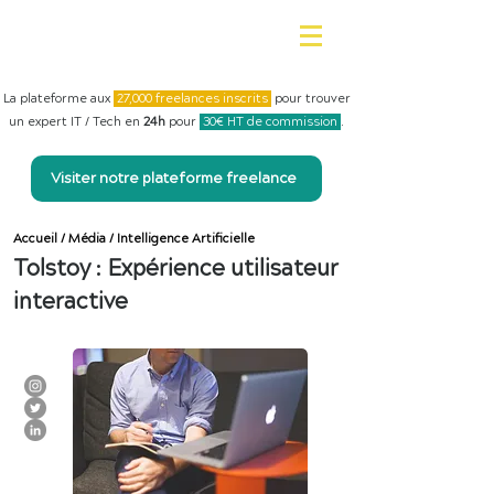
La plateforme aux
27,000 freelances inscrits
pour trouver
un expert IT / Tech en
24h
pour
30€ HT de commission
.
Visiter notre plateforme freelance
Accueil
/
Média
/
Intelligence Artificielle
Tolstoy : Expérience utilisateur
interactive